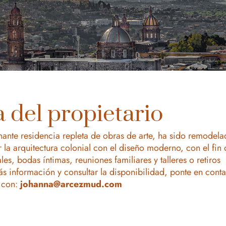
a del propietario
ante residencia repleta de obras de arte, ha sido remodela
la arquitectura colonial con el diseño moderno, con el fin 
s, bodas íntimas, reuniones familiares y talleres o retiros
ás información y consultar la disponibilidad, ponte en cont
con:
johanna@arcezmud.com