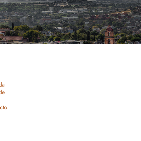
da
de
acto