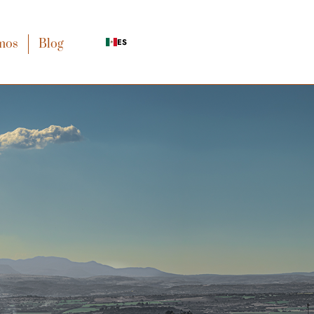
mos
Blog
ES