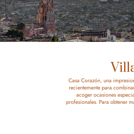
Vill
Casa Corazón, una impresion
recientemente para combinar 
acoger ocasiones especiale
profesionales. Para obtener m